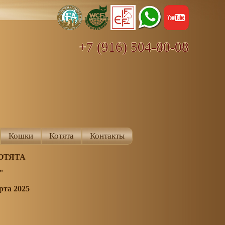
+7 (916) 504-80-08
Кошки
Котята
Контакты
ОТЯТА
"
рта 2025