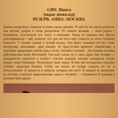
GIRL Bianca
(окрас шоколад)
РЕЗЕРВ. АННА. МОСКВА
Бьянка невероятно ласковая и очень умная девочка. В ней нет ни капли резкости:
она мягкая, добрая и очень доверчивая. Её главное желание — быть рядом с
человеком, чувствовать его тепло и внимание. Когда её гладишь или просто
разговариваешь с ней, кажется, что для неё весь мир сужается до этого момента
близости. У Бьянки умный и чуткий взгляд. Она будто понимает всё без слов:
настроение, интонацию, даже тишину. Её присутствие приносит спокойствие, а
мурчание превращает любой день в более тёплый и уютный.. Для Бьянки человек
действительно центр Вселенной. Она ждёт ласки, но в ответ дарит ещё больше —
преданности, нежности и особого чувства доверия, которое рождается только
между очень близкими. Посмотрите наше видео. В нём мы постарались показать
оттенки характера Бьянки, чтобы вы могли не только увидеть её, но и
почувствовать ту нежность и доброту, которые она несёт. В каждом её движении,
во взгляде, в мягком прикосновении лапки к человеку — отражается её доверие и
желание быть рядом.