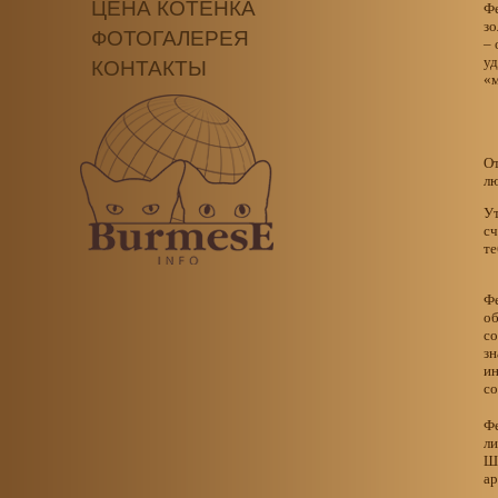
ЦЕНА КОТЕНКА
Фе
зо
ФОТОГАЛЕРЕЯ
– 
уд
КОНТАКТЫ
«
О
лю
Ут
сч
те
Ф
об
со
зн
ин
со
Фе
ли
Ше
ар