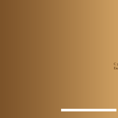
С 
Ек