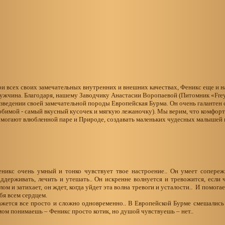
и всех своих замечательных внутренних и внешних качествах, Феникс еще и 
жчина. Благодаря, нашему Заводчику Анастасии Воропаевой (Питомник «Frey
зведении своей замечательной породы Европейская Бурма. Он очень галантен с
бимой - самый вкусный кусочек и мягкую лежаночку). Мы верим, что комфорт
могают влюбленной паре и Природе, создавать маленьких чудесных малышей 
никс очень умный и тонко чувствует твое настроение.. Он умеет сопереж
ддерживать, лечить и утешать.. Он искренне волнуется и тревожится, если чт
лом и затихает, он ждет, когда уйдет эта волна тревоги и усталости.. И помог
бя всем сердцем.
жется все просто и сложно одновременно.. В Европейской Бурме смешались
ом понимаешь – Феникс просто котик, но душой чувствуешь – нет..