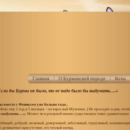
Главная
О Бурманской породе
Коты
сли бы Бурмы не было, то ее надо было бы выдумать….»
 вместе с Фениксом уже больше года..
йчас ему 1 год и 5 месяцев - он взрослый Мужчина..) Не проходит и дня, чтоб
ы выдумать….».
Может ли в реальной жизни существовать такое удивительное
юбящий, добрый, ласковый, доверчивый, заботливый, терпеливый, понимаю
о деликатное присутствие, его теплый взгляд..