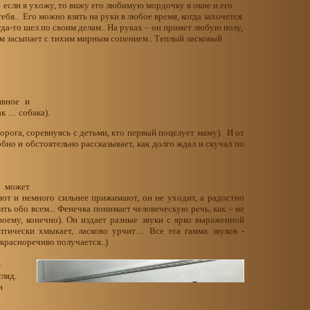
А если я ухожу, то вижу его любимую мордочку в окне и его
тебя.. Его можно взять на руки в любое время, когда захочется
уда-то шел по своим делам.. На руках – он примет любую позу,
отом засыпает с тихим мирным сопением.. Теплый ласковый
ивное и
к … собака).
орога, соревнуясь с детьми, кто первый поцелует маму). И от
бно и обстоятельно рассказывает, как долго ждал и скучал по
о может
яют и немного сильнее прижимают, он не уходит, а радостно
ть обо всем... Фенечка понимает человеческую речь, как – не
воему, конечно). Он издает разные звуки с ярко выраженной
птически хмыкает, ласково урчит… Все эта гамма звуков -
красноречиво получается..)
-
гляд.
 и