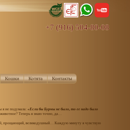
+7 (916) 504-80-08
Кошки
Котята
Контакты
ы я не подумала:
«Если бы Бурмы не было, то ее надо было
 животное? Теперь я знаю точно, да…
щий, прощающий, великодушный… Каждую минуту я чувствую