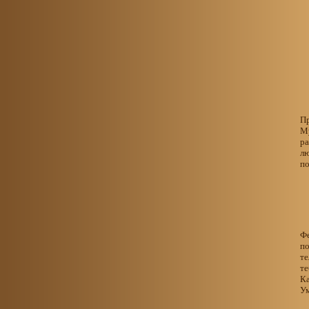
Пр
Му
ра
лю
по
Фе
по
те
те
Ка
Ум