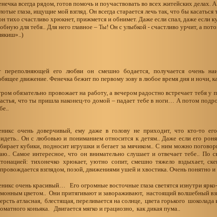
нечка всегда рядом, готов помочь и поучаствовать во всех житейских делах. 
лотые глаза, ищущие мой взгляд. Он всегда старается лечь так, что бы касаться 
он тихо счастливо хрюкнет, прижмется и обнимет. Даже если спал, даже если к
обную для тебя.. Для него главное – Ты! Он с улыбкой - счастливо урчит, а п
мякиш»..)
т переполняющей его любви он смешно бодается, получается очень на
бящее движение. Фенечка бежит по первому зову в любое время дня и ночи, ка
ром обязательно провожает на работу, а вечером радостно встречает тебя у п
астья, что ты пришла наконец-то домой – падает тебе в ноги… А потом подро
бе..
еникс очень доверчивый, ему даже в голову не приходит, что кто-то ег
идеть.. Он с любовью и пониманием относится к детям.. Даже если его рон
бирает кубики, подносит игрушки и бегает за мячиком.. С ним можно поговори
аю.. Самое интересное, что он внимательно слушает и отвечает тебе.. По с
тонацией: тихонечко хрюкает, уютно сопит, смешно тяжело вздыхает, ске
провождается взглядом, позой, движениями ушей и хвостика. Очень понятно и 
никс очень красивый… Его огромные восточные глаза светятся изнутри ярко
монным цветом.. Они притягивают и завораживают, настоящий волшебный вз
рсть атласная, блестящая, переливается на солнце, цвета горького шоколада
оматного коньяка. Двигается мягко и грациозно, как дикая пума..