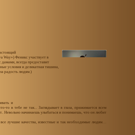
настоящий
a Way») Феникс участвует в
 дамами, всегда предоставит
ные условия и деликатная тишина,
на радость людям.)
ивать и
о-то в тебе не так... Заглядывает в глаза, прижимается всем
ает.. Невольно начинаешь улыбаться и понимаешь, что он любит
 все лучшие качества, известные и так необходимые людям…