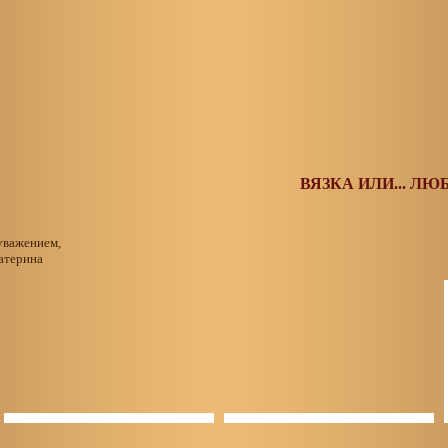
ВЯЗКА ИЛИ... ЛЮБ
уважением,
атерина