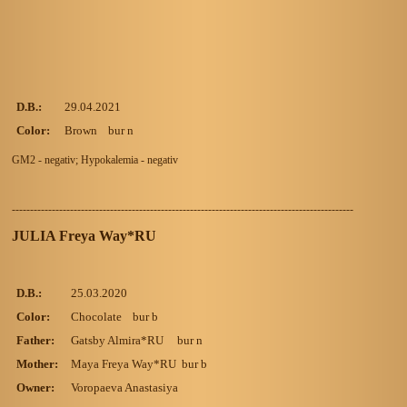
D.B.:
29.04.2021
Color:
Brown bur n
GM2 - negativ; Hypokalemia - negativ
----------------------------------------------------------------------------------------------
JULIA Freya Way*RU
D.B.:
25.03.2020
Color:
Chocolate bur b
Father:
Gatsby Almira*RU
bur n
Mother:
Maya Freya Way*RU bur b
Owner:
Voropaeva Anastasiya