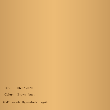
D.B.:
06.02.2020
Color:
Brown bur n
GM2 - negativ; Hypokalemia - negativ