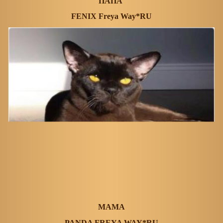
ПАПА
FENIX Freya Way*RU
МАМА
PANDA FREYA WAY*RU