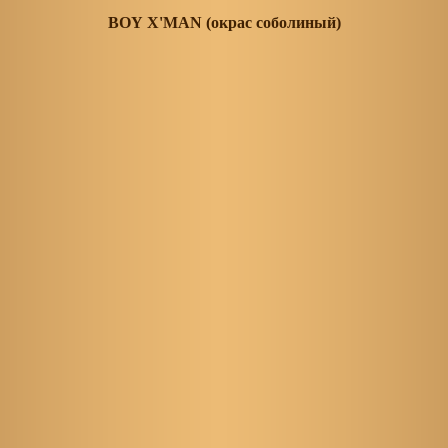
BOY X'MAN (окрас соболиный)