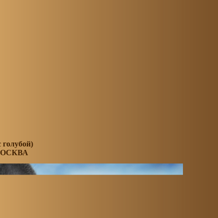
голубой)
МОСКВА