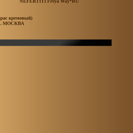
NEFERTITI Freya Way*RU
крас кремовый)
А. МОСКВА