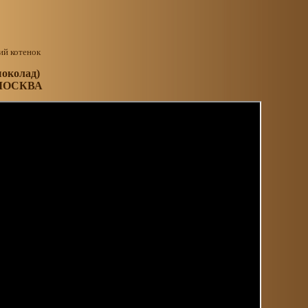
шоколад)
 МОСКВА