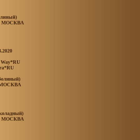
олиный)
. МОСКВА
8.2020
a Way*RU
ira*RU
оболиный)
 МОСКВА
околадный)
. МОСКВА