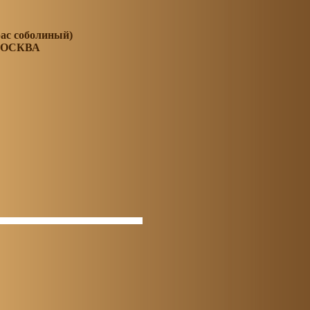
ас соболиный)
МОСКВА