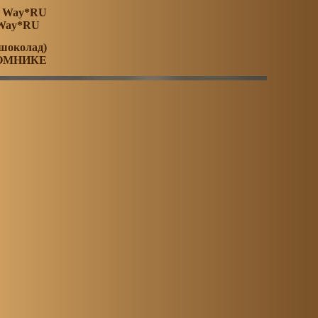
a Way*RU
 Way*RU
 шоколад)
ОМНИКЕ