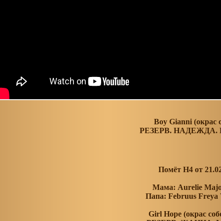
Boy Gianni (окрас 
РЕЗЕРВ. НАДЕЖДА.
Помёт Н4 от 21.0
Мама: Aurelie Maj
Папа: Februus Frey
Girl Hope (окрас со