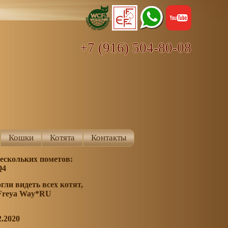
+7 (916) 504-80-08
Кошки
Котята
Контакты
нескольких пометов:
 Q4
ли видеть всех котят,
Freya Way*RU
2.2020