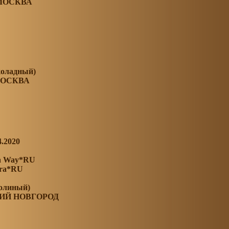
 МОСКВА
коладный)
МОСКВА
4.2020
ya Way*RU
ira*RU
болиный)
НИЙ НОВГОРОД