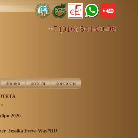
+7 (916) 504-80-08
Кошки
Котята
Контакты
ОТЯТА
"
ября 2020
 Jessika Freya Way*RU