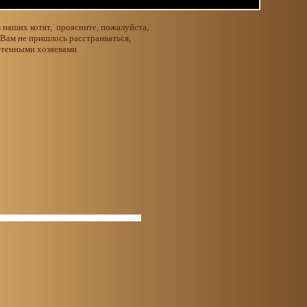
 наших котят, проясните, пожалуйста,
 Вам не пришлось расстраиваться,
етенными хозяевами.