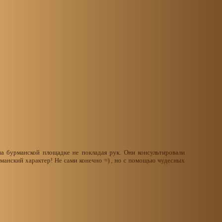
а бурманской площадке не покладая рук. Они консультировали
манский характер! Не сами конечно =) , но с помощью чудесных