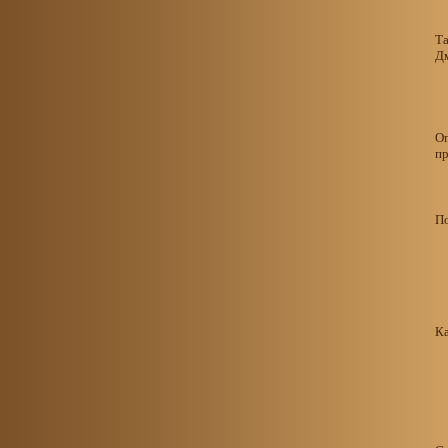
Т
Д
О
п
По
Ка