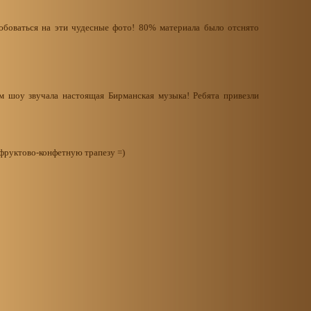
боваться на эти чудесные фото! 80% материала было отснято
 шоу звучала настоящая Бирманская музыка! Ребята привезли
фруктово-конфетную трапезу =)