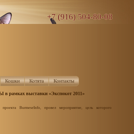
+7 (916) 504-80-08
Кошки
Котята
Контакты
 рамках выставки «Экспокот 2011»
 проекта BurmeseInfo, провел мероприятие, цель которого