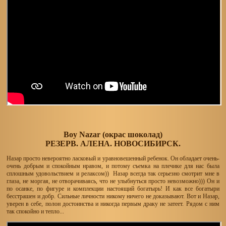
Boy Nazar (окрас шоколад)
РЕЗЕРВ. АЛЕНА. НОВОСИБИРСК.
Назар просто невероятно ласковый и уравновешенный ребенок. Он обладает очень-
очень добрым и спокойным нравом, и потому съемка на плечике для нас была
сплошным удовольствием и релаксом)) Назар всегда так серьезно смотрит мне в
глаза, не моргая, не отворачиваясь, что не улыбнуться просто невозможно))) Он и
по осанке, по фигуре и комплекции настоящий богатырь! И как все богатыри
бесстрашен и добр. Сильные личности никому ничего не доказывают. Вот и Назар,
уверен в себе, полон достоинства и никогда первым драку не затеет. Рядом с ним
так спокойно и тепло...