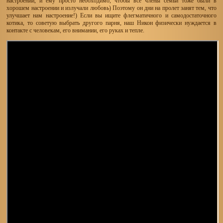
настроении, и ему просто необходимо, чтобы все члены семьи тоже были в
хорошем настроении и излучали любовь) Поэтому он дни на пролет занят тем, что
улучшает нам настроение!) Если вы ищите флегматичного и самодостаточного
котика, то советую выбрать другого парня, наш Никон физически нуждается в
контакте с человекам, его внимании, его руках и тепле.