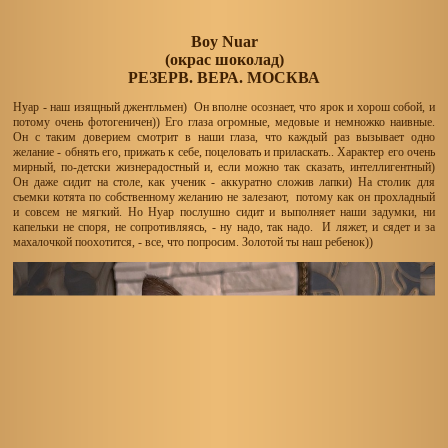
Boy Nuar
(окрас шоколад)
РЕЗЕРВ. ВЕРА. МОСКВА
Нуар - наш изящный джентльмен) Он вполне осознает, что ярок и хорош собой, и
потому очень фотогеничен)) Его глаза огромные, медовые и немножко наивные.
Он с таким доверием смотрит в наши глаза, что каждый раз вызывает одно
желание - обнять его, прижать к себе, поцеловать и приласкать.. Характер его очень
мирный, по-детски жизнерадостный и, если можно так сказать, интеллигентный)
Он даже сидит на столе, как ученик - аккуратно сложив лапки) На столик для
съемки котята по собственному желанию не залезают, потому как он прохладный
и совсем не мягкий. Но Нуар послушно сидит и выполняет наши задумки, ни
капельки не споря, не сопротивляясь, - ну надо, так надо. И ляжет, и сядет и за
махалочкой поохотится, - все, что попросим. Золотой ты наш ребенок))