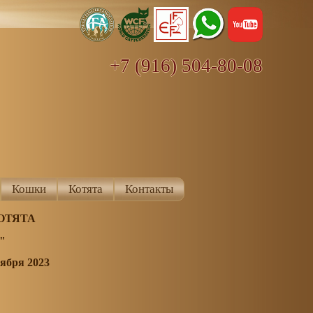
+7 (916) 504-80-08
Кошки
Котята
Контакты
ОТЯТА
"
ября 2023