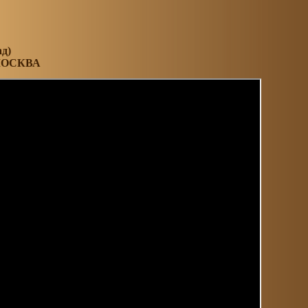
д)
МОСКВА