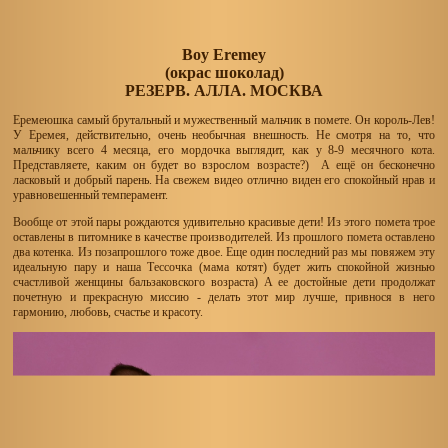
Boy Eremey
(окрас шоколад)
РЕЗЕРВ. АЛЛА. МОСКВА
Еремеюшка самый брутальный и мужественный мальчик в помете. Он король-Лев!
У Еремея, действительно, очень необычная внешность. Не смотря на то, что
мальчику всего 4 месяца, его мордочка выглядит, как у 8-9 месячного кота.
Представляете, каким он будет во взрослом возрасте?) А ещё он бесконечно
ласковый и добрый парень. На свежем видео отлично виден его спокойный нрав и
уравновешенный темперамент.
Вообще от этой пары рождаются удивительно красивые дети! Из этого помета трое
оставлены в питомнике в качестве производителей. Из прошлого помета оставлено
два котенка. Из позапрошлого тоже двое. Еще один последний раз мы повяжем эту
идеальную пару и наша Тессочка (мама котят) будет жить спокойной жизнью
счастливой женщины бальзаковского возраста) А ее достойные дети продолжат
почетную и прекрасную миссию - делать этот мир лучше, привнося в него
гармонию, любовь, счастье и красоту.