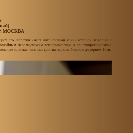
r
ный)
Р. МОСКВА
цвет его шерстки имеет интенсивный яркий оттенок, который с
покойным невозмутимым темпераментом и аристократическими
тельные золотые глаза смотрят на нас с любовью и доверием. И мы