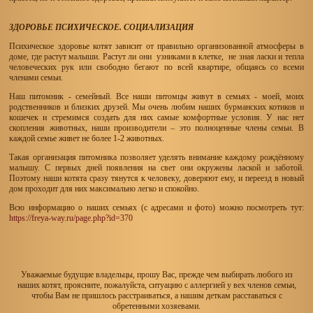
ЗДОРОВЬЕ ПСИХИЧЕСКОЕ. СОЦИАЛИЗАЦИЯ
Психическое здоровье котят зависит от правильно организованной атмосферы в
доме, где растут малыши. Растут ли они узниками в клетке, не зная ласки и тепла
человеческих рук или свободно бегают по всей квартире, общаясь со всеми
членами семьи.
Наш питомник - семейный. Все наши питомцы живут в семьях - моей, моих
родственников и близких друзей. Мы очень любим наших бурманских котиков и
кошечек и стремимся создать для них самые комфортные условия. У нас нет
скопления животных, наши производители – это полноценные члены семьи. В
каждой семье живет не более 1-2 животных.
Такая организация питомника позволяет уделять внимание каждому рождённому
малышу. С первых дней появления на свет они окружены лаской и заботой.
Поэтому наши котята сразу тянутся к человеку, доверяют ему, и переезд в новый
дом проходит для них максимально легко и спокойно.
Всю информацию о наших семьях (с адресами и фото) можно посмотреть тут:
https://freya-way.ru/page.php?id=370
Уважаемые будущие владельцы, прошу Вас, прежде чем выбирать любого из
наших котят, проясните, пожалуйста, ситуацию с аллергией у вех членов семьи,
чтобы Вам не пришлось расстраиваться, а нашим деткам расставаться с
обретенными хозяевами.