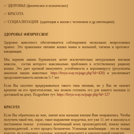
✅ ЗДОРОВЬЕ (физическое и психическое)
✅ КРАСОТА
✅ СОЦИАЛИЗАЦИЯ (адаптация к жизни с человеком и др.питомцами).
ЗДОРОВЬЕ ФИЗИЧЕСКОЕ
Здоровье животного обеспечивается соблюдением нескольких непреложных
правил. Это правильное питание кошки мамы и малышей, гигиена и протокол
вакцинации.
Мы кормим наших бурманских котят исключительно натуральным мясным
миксом, состав которого максимально приближен к естественному рациону
кошки. Это дает крепкий иммунитет, устойчивость к коронавирусу (результаты
анализов наших животных:
https://freya-way.ru/page.php?id=420
) и увеличивает
продолжительность жизни на 5-7 лет.
Если Вы захотите придерживаться такого типа питания, но у Вас не хватает
времени на его приготовление, мы можем готовить его для вашего малыша (с
доставкой на дом). Подробнее тут:
https://freya-way.ru/page.php?id=127
КРАСОТА
Если Вы обратились ко мне, значит мои малыши внешне Вам понравились. Чтобы
получить такой тип, окрас, такое выражение мордочки, вот уже 11 лет я нахожусь в
постоянном поиске успешных комбинаций моих производителей, поиске новых
производителей.. и этот процесс бесконечен. Успешная комбинация – это не только
красота, но и отменное здоровье, крепкий иммунитет и замечательный характер.